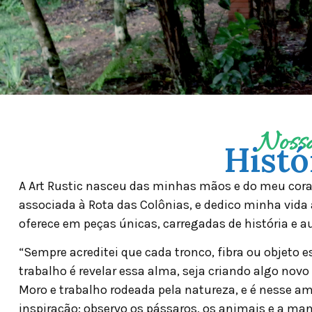
Noss
Histó
A Art Rustic nasceu das minhas mãos e do meu coraç
associada à Rota das Colônias, e dedico minha vida
oferece em peças únicas, carregadas de história e a
“Sempre acreditei que cada tronco, fibra ou objeto
trabalho é revelar essa alma, seja criando algo novo 
Moro e trabalho rodeada pela natureza, e é nesse 
inspiração: observo os pássaros, os animais e a ma