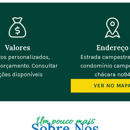
Valores
Endereço
tos personalizados,
Estrada campestre
r orçamento. Consultar
condomínio campe
ções disponíveis
chácara nº9
VER NO MAP
Um pouco mais
Sobre Nós