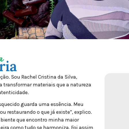
a
ria
ão. Sou Rachel Cristina da Silva,
 a transformar materiais que a natureza
utenticidade.
 esquecido guarda uma essência. Meu
ou restaurando o que já existe”, explico.
ambiente que encontro minha maior
neira como tudo se harmoniza. Foi assim