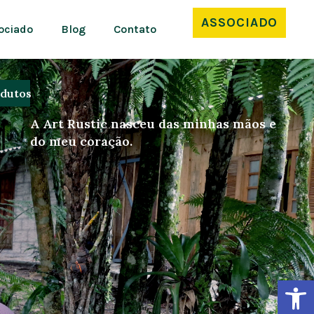
ASSOCIADO
ociado
Blog
Contato
dutos
A Art Rustic nasceu das minhas mãos e
do meu coração.
Ba